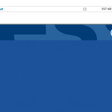
[ ]
157 kB
df