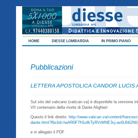
HOME
DIESSE LOMBARDIA
IN PRIMO PIANO
Pubblicazioni
LETTERA APOSTOLICA CANDOR LUCIS A
Sul sito del vaticano (vatican.va) è disponibile la versione in
VII centenario della morte di Dante Alighieri
Questo il link diretto:
http://www.vatican.va/content/frances
dante.html?fbclid=IwAR0F7H1ofkTyRVrMNE3cj-av6Uh62NI
e in allegato il PDF