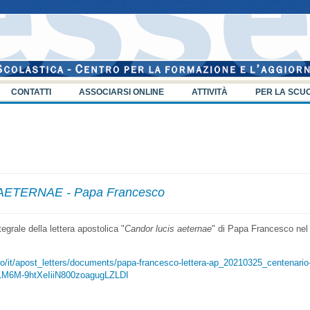
CONTATTI
ASSOCIARSI ONLINE
ATTIVITÀ
PER LA SCU
ETERNAE - Papa Francesco
tegrale della lettera apostolica "
Candor lucis aeternae
" di Papa Francesco nel
co/it/apost_letters/documents/papa-francesco-lettera-ap_20210325_centenario
LM6M-9htXeIiiN800zoagugLZLDI