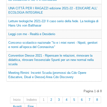
UNA CITTÀ PER I RAGAZZI edizione 2021-22 - EDUCARE ALL’
ECOLOGIA INTEGRALE
Letture teologiche 2021-22/ Il caso serio della fede. La teologia di
Hans Urs von Balthasar
Leggi con me - Realtà e Desiderio
Concorso scolastico nazionale "Io e i miei nonni - Nipoti, genitori
e nonni all’epoca del Coronavirus"
Convention Diesse 2021 - Ripensare le relazioni, rinnovare la
didattica, ritrovare l'essenziale Spunti per un new normal nella
scuola
Meeting Rimini: Incontri Scuola (promossi da Cdo Opere
Educative, Disal e Diesse) Area Cdo Discovery
Pagina 1 di 8
Inizio
Indietro
1
2
3
4
5
6
7
8
Avanti
Fine