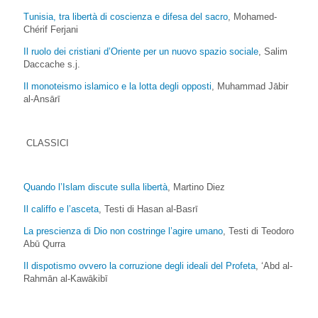
Tunisia, tra libertà di coscienza e difesa del sacro
, Mohamed-
Chérif Ferjani
Il ruolo dei cristiani d’Oriente per un nuovo spazio sociale
, Salim
Daccache s.j.
Il monoteismo islamico e la lotta degli opposti
, Muhammad Jābir
al-Ansārī
CLASSICI
Quando l’Islam discute sulla libertà
, Martino Diez
Il califfo e l’asceta
, Testi di Hasan al-Basrī
La prescienza di Dio non costringe l’agire umano
, Testi di Teodoro
Abū Qurra
Il dispotismo ovvero la corruzione degli ideali del Profeta
, ‘Abd al-
Rahmān al-Kawākibī