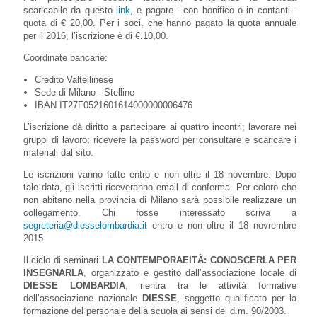
scaricabile da questo
link
, e pagare - con bonifico o in contanti -
quota di € 20,00. Per i soci, che hanno pagato la quota annuale
per il 2016, l’iscrizione è di €.10,00.
Coordinate bancarie:
Credito Valtellinese
Sede di Milano - Stelline
IBAN IT27F0521601614000000006476
L’iscrizione dà diritto a partecipare ai quattro incontri; lavorare nei
gruppi di lavoro; ricevere la password per consultare e scaricare i
materiali dal sito.
Le iscrizioni vanno fatte entro e non oltre il 18 novembre. Dopo
tale data, gli iscritti riceveranno email di conferma. Per coloro che
non abitano nella provincia di Milano sarà possibile realizzare un
collegamento. Chi fosse interessato scriva a
segreteria@diesselombardia.it
entro e non oltre il 18 novrembre
2015.
Il ciclo di seminari
LA CONTEMPORAEITÀ: CONOSCERLA PER
INSEGNARLA
, organizzato e gestito dall’associazione locale di
DIESSE LOMBARDIA
, rientra tra le attività formative
dell’associazione nazionale
DIESSE
, soggetto qualificato per la
formazione del personale della scuola ai sensi del d.m. 90/2003.