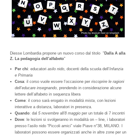
Diesse Lombardia propone un nuovo corso dal titolo "
Dalla A alla
Z. La pedagogia dell'alfabeto
"
Per chi
: educatori
asilo nido
, docenti della scuola dell’
Infanzia
e Primaria
Cosa
: il corso vuole essere l’occasione per
riscoprire le ragioni
dell’educare insegnando
, prendendo in considerazione alcune
lettere dell’alfabeto in sequenza libera
Come
: il corso sarà erogato in
modalità mista
, con lezioni
interattive a distanza, laboratori in presenza.
Quando
: dal
5 novembre
all'
8 maggio
per un totale di 7 incontri
Dove
: le lezioni si svolgeranno in modalità on – line, i laboratori
presso l’asilo nido “Piccoli amici” viale Piave n°38, MILANO. I
laboratori possono essere organizzati anche in altre zone per un