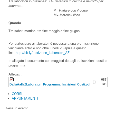
Tre laboratori in presenza:
D= Divertirsi in cucina e nell’orto per
imparare…
P= Parlare con il corpo
M= Materiali liberi
Quando
Tre sabati mattina, tra fine maggio e fine giugno
Per partecipare ai laboratori è necessaria una pre - iscrizione
vincolante entro e non oltre lunedì 26 aprile a questo
link:
http://bit.ly/Iscrizione_Laboratori_AZ
In allegato il documento con maggiori dettagli su iscrizioni, costi e
programma
Allegati:
687
[ ]
kB
DallaAallaZLaboratori_Programma_Iscrizioni_Costi.pdf
CORSI
APPUNTAMENTI
Nessun evento