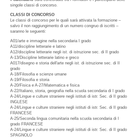
singole classi di concorso.
CLASSI DI CONCORSO
Le classi di concorso per le quali sarà attivata la formazione –
salvo il non raggiungimento di un numero congruo di iscritti –
saranno le seguenti:
A01/arte e immagine nella secondaria I grado
A11/discipline letterarie e latino
A12/discipline letterarie negli ist. di istruzione sec. di II grado
A-13/Discipline letterarie latino e greco
A017/disegno e storia dell'arte negli ist. di istruzione sec. di II
grado
A-18/Filosofia e scienze umane
A-19/Filosofia e storia
A-20/Fisica e A-27/Matematica e fisica
A-22/Italiano, storia, geografia nella scuola secondaria di I grado
A-24/Lingue e culture straniere negli istituti di istr. Sec. di II grado
INGLESE
A-24/Lingue e culture straniere negli istituti di istr. Sec. di II grado
FRANCESE
A-25/Seconda lingua comunitaria nella scuola secondaria di I
grado FRANCESE
A-24/Lingue e culture straniere negli istituti di istr. Sec. di II grado
SPAGNOLO