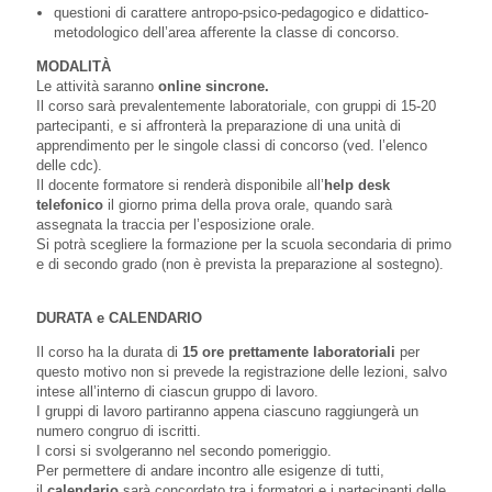
questioni di carattere antropo-psico-pedagogico e didattico-
metodologico dell’area afferente la classe di concorso.
MODALITÀ
Le attività saranno
online sincrone.
Il corso sarà prevalentemente laboratoriale, con gruppi di 15-20
partecipanti, e si affronterà la preparazione di una unità di
apprendimento per le singole classi di concorso (ved. l’elenco
delle cdc).
Il docente formatore si renderà disponibile all’
help desk
telefonico
il giorno prima della prova orale, quando sarà
assegnata la traccia per l’esposizione orale.
Si potrà scegliere la formazione per la scuola secondaria di primo
e di secondo grado (non è prevista la preparazione al sostegno).
DURATA e CALENDARIO
Il corso ha la durata di
15 ore prettamente laboratoriali
per
questo motivo non si prevede la registrazione delle lezioni, salvo
intese all’interno di ciascun gruppo di lavoro.
I gruppi di lavoro partiranno appena ciascuno raggiungerà un
numero congruo di iscritti.
I corsi si svolgeranno nel secondo pomeriggio.
Per permettere di andare incontro alle esigenze di tutti,
il
calendario
sarà concordato tra i formatori e i partecipanti delle