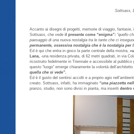
Sottsass, 
Accanto ai disegni di progetti, memorie di viaggio, fantasie,
Sottsass, che vede
il presente come
“enigma”:
“quello che
paesaggio di una nuova nostalgia tra le tante che ci insegu
permanente, ossessiva nostalgia che è la nostalgia per la
Ed è qui che entra in gioco la parte centrale della mostra,
«u
Lana,
-una residenza privata, di 62 metri quadrati, in via Co
ricostruito fedelmente in Triennale e accessibile al pubblico
questo “luogo” emerge chiaramente la volontà dell’architetto
quella che si vede”.
Ed è il gusto del sentirsi accolti e a proprio agio nell’ambie
creato. Sottsass, infatti, ha immaginato
“una piazzetta nell
pranzo, studio, non sono divisi in pianta, ma inseriti
dentro 