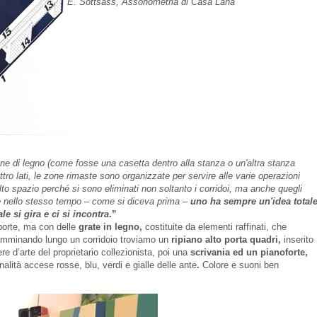
E. Sottsass, Assonometria di Casa Lana
one di legno (come fosse una casetta dentro alla stanza o un'altra stanza
ttro lati, le zone rimaste sono organizzate per servire alle varie operazioni
to spazio perché si sono eliminati non soltanto i corridoi, ma anche quegli
a, e nello stesso tempo – come si diceva prima –
uno ha sempre un'idea total
le si gira e ci si incontra
.”
porte, ma con delle
grate in legno,
costituite da elementi raffinati, che
Camminando lungo un corridoio troviamo un
ripiano alto porta quadri,
inserito
e d’arte del proprietario collezionista, poi una
scrivania ed un pianoforte,
alità accese rosse, blu, verdi e gialle delle ante
.
Colore e suoni ben