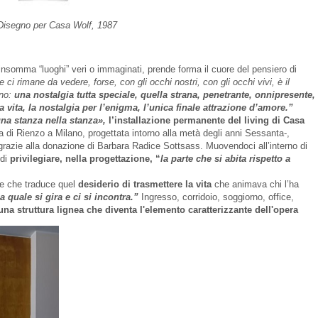
Disegno per Casa Wolf, 1987
 insomma “luoghi” veri o immaginati, prende forma il cuore del pensiero di
 ci rimane da vedere, forse, con gli occhi nostri, con gli occhi vivi, è il
ono:
una nostalgia tutta speciale, quella strana, penetrante, onnipresente,
 vita, la nostalgia per l’enigma, l’unica finale attrazione d’amore.”
na stanza nella stanza»,
l’installazione permanente del living di Casa
la di Rienzo a Milano, progettata intorno alla metà degli anni Sessanta-,
 grazie alla donazione di Barbara Radice Sottsass. Muovendoci all’interno di
 di
privilegiare, nella progettazione, “
la parte che si abita rispetto a
nte che traduce quel
desiderio di trasmettere la vita
che animava chi l’ha
a quale si gira e ci si incontra.”
Ingresso, corridoio, soggiorno, office,
una
struttura lignea che diventa l'elemento caratterizzante dell'opera