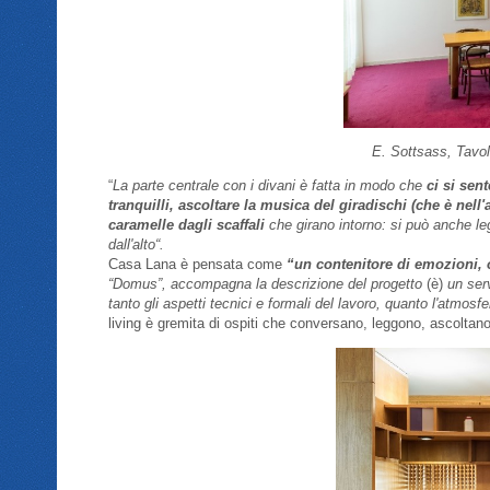
E. Sottsass, Tavo
“
La parte centrale con i divani è fatta in modo che
ci si sen
tranquilli, ascoltare la musica del giradischi (che è nell'a
caramelle dagli scaffali
che girano intorno: si può anche l
dall'alto“.
Casa Lana è pensata come
“un contenitore di emozioni, o
“Domus”, accompagna la descrizione del progetto
(è)
un serv
tanto gli aspetti tecnici e formali del lavoro, quanto l'atmosf
living è gremita di ospiti che conversano, leggono, ascoltano